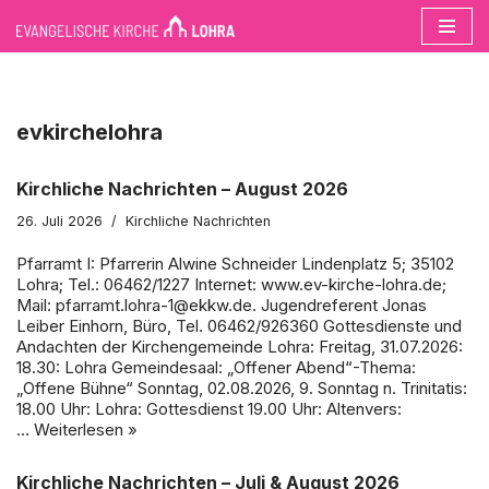
Zum
Inhalt
springen
evkirchelohra
Kirchliche Nachrichten – August 2026
26. Juli 2026
Kirchliche Nachrichten
Pfarramt I: Pfarrerin Alwine Schneider Lindenplatz 5; 35102
Lohra; Tel.: 06462/1227 Internet: www.ev-kirche-lohra.de;
Mail: pfarramt.lohra-1@ekkw.de. Jugendreferent Jonas
Leiber Einhorn, Büro, Tel. 06462/926360 Gottesdienste und
Andachten der Kirchengemeinde Lohra: Freitag, 31.07.2026:
18.30: Lohra Gemeindesaal: „Offener Abend“-Thema:
„Offene Bühne“ Sonntag, 02.08.2026, 9. Sonntag n. Trinitatis:
18.00 Uhr: Lohra: Gottesdienst 19.00 Uhr: Altenvers:
…
Weiterlesen »
Kirchliche Nachrichten – Juli & August 2026