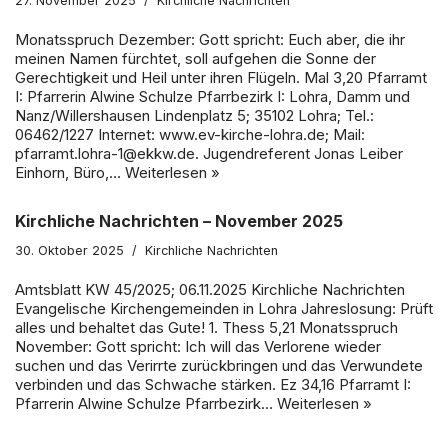
27. November 2025
Kirchliche Nachrichten
Monatsspruch Dezember: Gott spricht: Euch aber, die ihr
meinen Namen fürchtet, soll aufgehen die Sonne der
Gerechtigkeit und Heil unter ihren Flügeln. Mal 3,20 Pfarramt
I: Pfarrerin Alwine Schulze Pfarrbezirk I: Lohra, Damm und
Nanz/Willershausen Lindenplatz 5; 35102 Lohra; Tel.:
06462/1227 Internet: www.ev-kirche-lohra.de; Mail:
pfarramt.lohra-1@ekkw.de. Jugendreferent Jonas Leiber
Einhorn, Büro,…
Weiterlesen »
Kirchliche Nachrichten – November 2025
30. Oktober 2025
Kirchliche Nachrichten
Amtsblatt KW 45/2025; 06.11.2025 Kirchliche Nachrichten
Evangelische Kirchengemeinden in Lohra Jahreslosung: Prüft
alles und behaltet das Gute! 1. Thess 5,21 Monatsspruch
November: Gott spricht: Ich will das Verlorene wieder
suchen und das Verirrte zurückbringen und das Verwundete
verbinden und das Schwache stärken. Ez 34,16 Pfarramt I:
Pfarrerin Alwine Schulze Pfarrbezirk…
Weiterlesen »