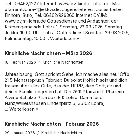
Tel.: 06462/1227 Internet: www.ev-kirche-lohra.de; Mail:
pfarramt.lohra-1@ekkw.de. Jugendreferent Jonas Leiber
Einhorn, Büro, Tel. 06462/926360 Internet CVJM:
www.cvjm–lohra.de Gottesdienste und Andachten der
Kirchengemeinde Lohra 1: Sonntag, 22.03.2026, Sonntag
Judika: 10.00 Uhr: Lohra: Gottesdienst Sonntag, 29.03.2026,
Palmsonntag: 10.00…
Weiterlesen »
Kirchliche Nachrichten – März 2026
18. Februar 2026
Kirchliche Nachrichten
Jahreslosung: Gott spricht: Siehe, ich mache alles neu! Offb
21,5 Monatsspruch Februar: Du sollst fröhlich sein und dich
freuen über alles Gute, das der HERR, dein Gott, dir und
deiner Familie gegeben hat. Dtn 26,11 Pfarramt I: Pfarrerin
Alwine Schulze Pfarrbezirk I: Lohra, Damm und
Nanz/Willershausen Lindenplatz 5; 35102 Lohra;
…
Weiterlesen »
Kirchliche Nachrichten – Februar 2026
29. Januar 2026
Kirchliche Nachrichten