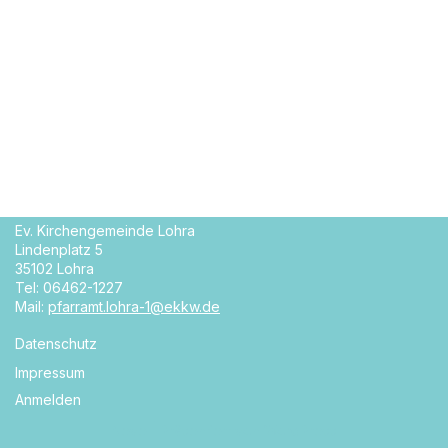
Ev. Kirchengemeinde Lohra
Lindenplatz 5
35102 Lohra
Tel: 06462-1227
Mail:
pfarramt.lohra-1@ekkw.de
Datenschutz
Impressum
Anmelden
Neve
| Präsentiert von
WordPress