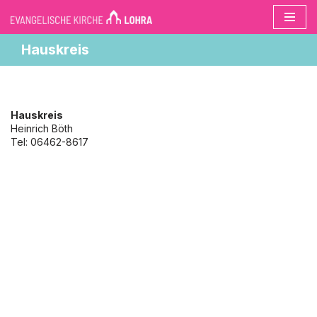
Zum
Hauskreis
Inhalt
springen
Hauskreis
Heinrich Böth
Tel: 06462-8617